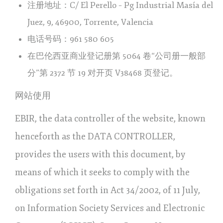
注册地址：C/ El Perello – Pg Industrial Masía del
Juez, 9, 46900, Torrente, Valencia
电话号码：961 580 605
在巴伦西亚商业登记册第 5064 卷“公司册一般部
分”第 2372 节 19 对开页 V38468 页登记。
网站使用
EBIR, the data controller of the website, known
henceforth as the DATA CONTROLLER,
provides the users with this document, by
means of which it seeks to comply with the
obligations set forth in Act 34/2002, of 11 July,
on Information Society Services and Electronic