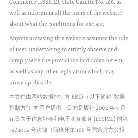
Commerce (LSSICE), State Gazette No. 166, as
well as informing all the users of the website
about what the conditions for use are.
Anyone accessing this website assumes the role
of user, undertaking to strictly observe and
comply with the provisions laid down herein,
as well as any other legislation which may
prove applicable.
本文件由网站数据控制方 EBIR（以下简称“数据
控制方”）向用户提供，目的是履行 2002 年 7 月
11 日关于信息社会和电子商务服务 (LSSICE) 的第
34/2002 号法律（西班牙第 166 号国家官方公报