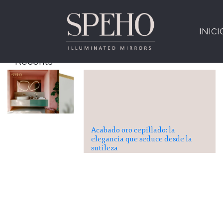
No se ha encontrado nada
Parece que no hemos podido encontrar lo que está
INICI
Recents
Acabado oro cepillado: la
elegancia que seduce desde la
sutileza