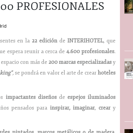
.600 PROFESIONALES
drid
sentes en la
22 edición
de
INTERIHOTEL
, que
que espera reunir a cerca de
4.600 profesionales
.
 espacio con más de
200 marcas especializadas
y
king”
,
se pondrá en valor el arte de crear
hoteles
os
impactantes diseños
de
espejos iluminados
eños pensados para
inspirar,
imaginar
,
crear
y
ordes pintados, marcos metálicos o de madera
,