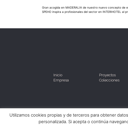
Navegación
Gran acogida en MADERALIA de nuestro nuevo concepto de es
SPEHO inspira a profesionales del sector en INTERIHOTEL al p
de
entradas
Inicio
Proyectos
Empresa
Colecciones
Utilizamos cookies propias y de terceros para obtener dato
personalizada. Si acepta o continúa navegan