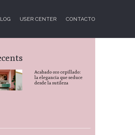
LOG
USER CENTER
CONTACTO
ecents
Acabado oro cepillado:
la elegancia que seduce
desde la sutileza