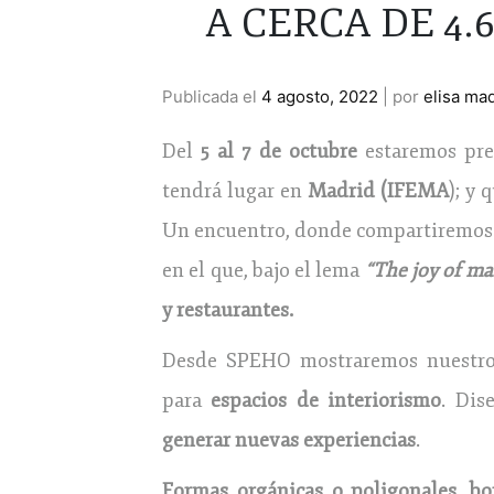
A CERCA DE 4
Publicada el
4 agosto, 2022
|
por
elisa ma
Del
5 al 7 de octubre
estaremos pre
tendrá lugar en
Madrid (IFEMA
); y 
Un encuentro, donde compartiremos
en el que, bajo el lema
“The joy of ma
y restaurantes.
Desde SPEHO mostraremos nuestr
para
espacios de interiorismo
. Dis
generar nuevas experiencias
.
Formas orgánicas o poligonales, b