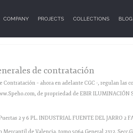
COMPANY
PROJECTS
COLLECTIONS
BLOG
enerales de contratación
 Contratación – ahora en adelante CGC -, regulan las c
www.Speho.com, de propriedad de EBIR ILUMINACIÓN S.L.
ertas 2 y 6 PL. INDUSTRIAL FUENTE DEL JARRO 2 F
tro Mercantil de Valencia, tomo 5064 General 2372, Secc.G