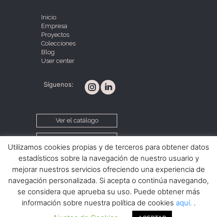
Inicio
Empresa
Proyectos
Colecciones
Blog
User center
Síguenos:
Ver el catálogo
Contacta con nosotros
Utilizamos cookies propias y de terceros para obtener datos
estadísticos sobre la navegación de nuestro usuario y
mejorar nuestros servicios ofreciendo una experiencia de
Política de cookies
Aviso legal
navegación personalizada. Si acepta o continúa navegando,
Condiciones de venta
se considera que aprueba su uso. Puede obtener más
información sobre nuestra política de cookies
aquí.
.