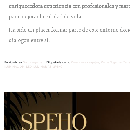
enriquecedora experiencia con profesionales y mar
para mejorar la calidad de vida.
Ha sido un placer formar parte de este entorno dond
dialogan entre sí.
Publicada en
Sin categorizar
|
Etiquetada como
Colecciones espejos
,
Come Together Terr
ILUMINACIÓN
,
LED
,
LUMINARIAS
,
SPEHO