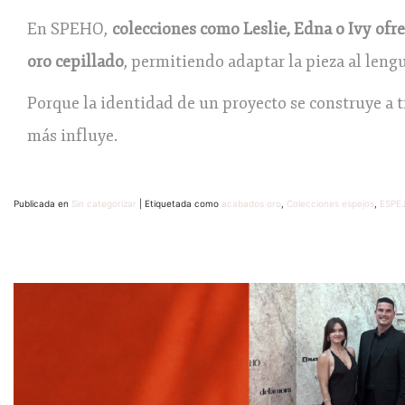
En SPEHO,
colecciones como Leslie, Edna o Ivy ofr
oro cepillado
, permitiendo adaptar la pieza al lengu
Porque la identidad de un proyecto se construye a tr
más influye.
Publicada en
Sin categorizar
|
Etiquetada como
acabados oro
,
Colecciones espejos
,
ESPE