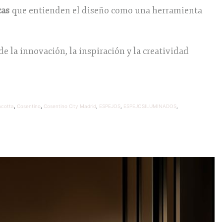
cas
que entienden el diseño como una herramienta
e la innovación, la inspiración y la creatividad
acotta
,
Cosentino
,
Cosentino City Madrid
,
ESPEJOS
,
ESPEJOSILUMINADOS
,