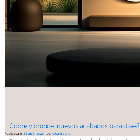
Cobre y bronce: nuevos acabados para diseña
Publicada el
29 abril, 2026
|
por
elisa madrid