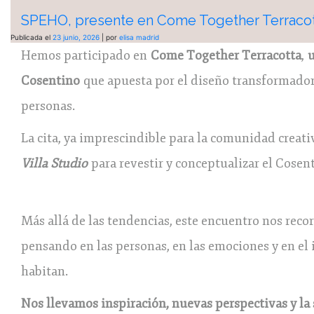
SPEHO, presente en Come Together Terracot
Publicada el
23 junio, 2026
|
por
elisa madrid
Hemos participado en
Come Together Terracotta
,
u
Cosentino
que apuesta por el diseño transformador
personas.
La cita, ya imprescindible para la comunidad creat
Villa Studio
para revestir y conceptualizar el Cosen
Más allá de las tendencias, este encuentro nos recor
pensando en las personas, en las emociones y en el 
habitan.
Nos llevamos inspiración, nuevas perspectivas y la