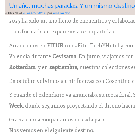
Un año, muchas paradas. Y un mismo destino: 
Publicada el
28 enero, 2026
|
por
elisa madrid
2025 ha sido un año lleno de encuentros y colaborac
transformado en experiencias compartidas.
Arrancamos en
FITUR
con #FiturTechYHotel y cont
Valencia durante
Cevisama
. En
junio
, viajamos co
Rotterdam
, y en
septiembre
, nuestras colecciones 
En octubre volvimos a unir fuerzas con Cosentino 
Y cuando el calendario ya anunciaba su recta final
Week
, donde seguimos proyectando el diseño hacia
Gracias por acompañarnos en cada paso.
Nos vemos en el siguiente destino.