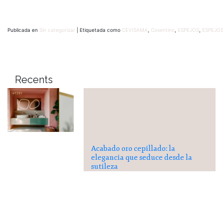
Publicada en
Sin categorizar
|
Etiquetada como
CEVISAMA
,
Cosentino
,
ESPEJOS
,
ESPEJO
Recents
Acabado oro cepillado: la
elegancia que seduce desde la
sutileza