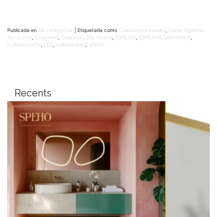
Publicada en
Sin categorizar
|
Etiquetada como
Colecciones espejos
,
Come Together
Terracotta
,
Cosentino
,
Cosentino City Madrid
,
ESPEJOS
,
ESPEJOSILUMINADOS
,
ILUMINACIÓN
,
LED
,
LUMINARIAS
,
SPEHO
Recents