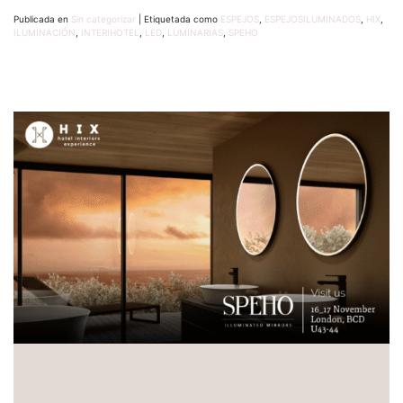
Publicada en
Sin categorizar
|
Etiquetada como
ESPEJOS
,
ESPEJOSILUMINADOS
,
HIX
,
ILUMINACIÓN
,
INTERIHOTEL
,
LED
,
LUMINARIAS
,
SPEHO