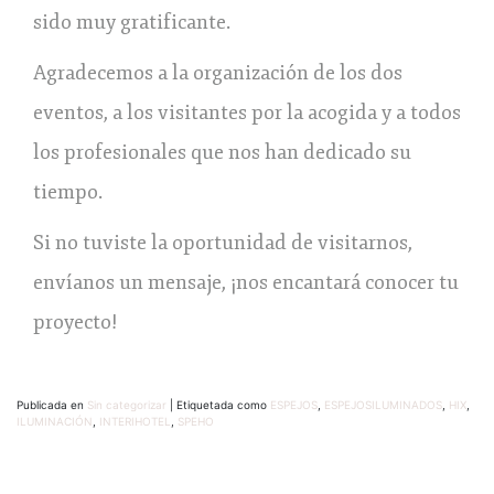
sido muy gratificante.
Agradecemos a la organización de los dos
eventos, a los visitantes por la acogida y a todos
los profesionales que nos han dedicado su
tiempo.
Si no tuviste la oportunidad de visitarnos,
envíanos un mensaje, ¡nos encantará conocer tu
proyecto!
Publicada en
Sin categorizar
|
Etiquetada como
ESPEJOS
,
ESPEJOSILUMINADOS
,
HIX
,
ILUMINACIÓN
,
INTERIHOTEL
,
SPEHO