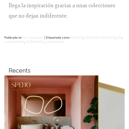
llega la inspiración gracias a unas colecciones
que no dejan indiferente.
Publicada en
Sin categorizar
|
Etiquetada como
ESPEJOS
,
ESPEJOSILUMINADOS
,
HIX
,
ILUMINACIÓN
,
INTERIHOTEL
,
LUMINARIAS
Recents