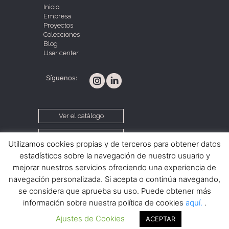
Inicio
Empresa
Proyectos
Colecciones
Blog
User center
Síguenos:
Ver el catálogo
Contacta con nosotros
Utilizamos cookies propias y de terceros para obtener datos
estadísticos sobre la navegación de nuestro usuario y
mejorar nuestros servicios ofreciendo una experiencia de
Política de cookies
Aviso legal
navegación personalizada. Si acepta o continúa navegando,
Condiciones de venta
se considera que aprueba su uso. Puede obtener más
información sobre nuestra política de cookies
aquí.
.
Ajustes de Cookies
ACEPTAR