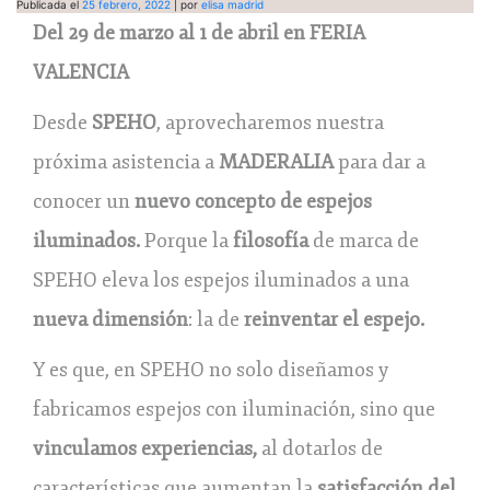
Publicada el
25 febrero, 2022
|
por
elisa madrid
Del 29 de marzo al 1 de abril en FERIA
VALENCIA
Desde
SPEHO
, aprovecharemos nuestra
próxima asistencia a
MADERALIA
para dar a
conocer un
nuevo concepto de espejos
iluminados.
Porque la
filosofía
de marca de
SPEHO eleva los espejos iluminados a una
nueva dimensión
: la de
reinventar el espejo.
Y es que, en SPEHO no solo diseñamos y
fabricamos espejos con iluminación, sino que
vinculamos experiencias,
al dotarlos de
características que aumentan la
satisfacción del