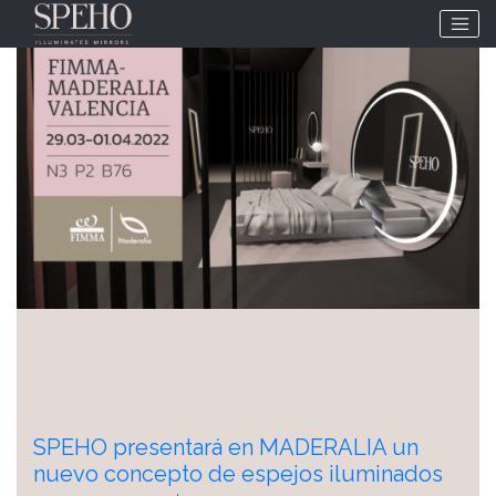
Etiqueta:
MADERALIA
SPEHO presentará en MADERALIA un
nuevo concepto de espejos iluminados