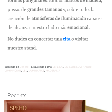
formas poligonales
, cálidos
marcos de madera,
piezas de
grandes tamaños
y, sobre todo, la
creación de
atmósferas de iluminación
capaces
de alcanzar nuestro lado más
emocional.
No dudes en concertar una
cita
o visitar
nuestro stand.
Publicada en
General
|
Etiquetada como
ESPEJOS
,
ESPEJOSILUMINADOS
,
ILUMINACIÓN
,
LED
,
LUMINARIAS
,
MADERALIA
Recents