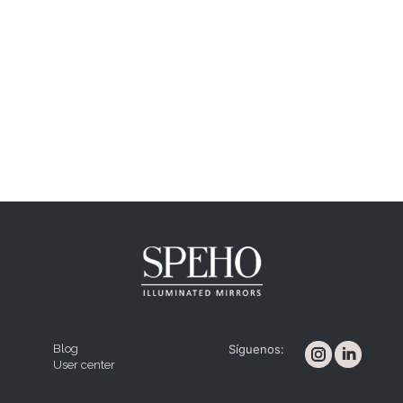
Blog
Síguenos:
User center