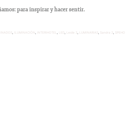
amos: para inspirar y hacer sentir.
MINADOS
,
ILUMINACIÓN
,
INTERIHOTEL
,
LED
,
Leslie 2
,
LUMINARIAS
,
Sandra 2
,
SPEHO