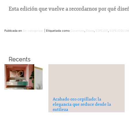
Esta edición que vuelve a recordarnos por qué diseñ
Publicada en
Sin categorizar
|
Etiquetada como
Cosentino
,
Elisee
,
ESPEJOS
,
ESPEJOSILU
Recents
Acabado oro cepillado: la
elegancia que seduce desde la
sutileza