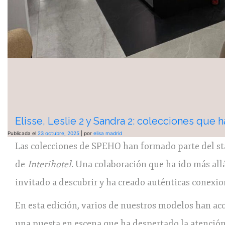
Elisse, Leslie 2 y Sandra 2: colecciones que 
Publicada el
23 octubre, 2025
|
por
elisa madrid
Las colecciones de SPEHO han formado parte del s
de
Interihotel
. Una colaboración que ha ido más all
invitado a descubrir y ha creado auténticas conexio
En esta edición, varios de nuestros modelos han a
una puesta en escena que ha despertado la atención 