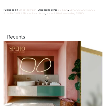
Publicada en
Sin categorizar
|
Etiquetada como
ESPEJOS
,
ESPEJOSILUMINADOS
,
ILUMINACIÓN
,
LED
,
medioambiental
,
sostenibilidad
,
sostenible
,
SPEHO
Recents