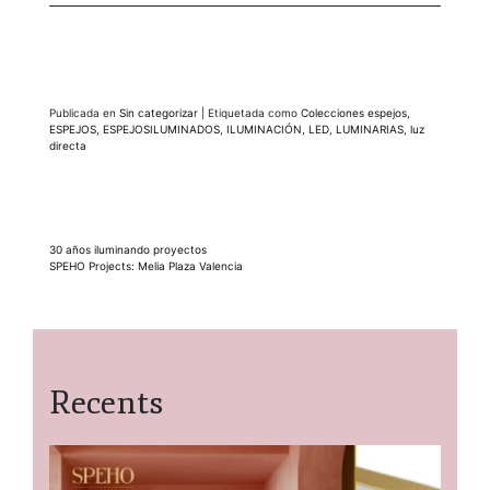
Publicada en
Sin categorizar
|
Etiquetada como
Colecciones espejos
,
ESPEJOS
,
ESPEJOSILUMINADOS
,
ILUMINACIÓN
,
LED
,
LUMINARIAS
,
luz
directa
Navegación
30 años iluminando proyectos
SPEHO Projects: Melia Plaza Valencia
de
entradas
Recents