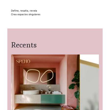
Navegación
Define, resalta, revela
Crea espacios singulares
de
entradas
Recents