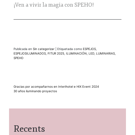
¡Ven a vivir la magia con SPEHO!
Publicada en
Sin categorizar
|
Etiquetada como
ESPEJOS
,
ESPEJOSILUMINADOS
,
FITUR 2025
,
ILUMINACIÓN
,
LED
,
LUMINARIAS
,
SPEHO
Navegación
Gracias por acompañarnos en Interihotel e HIX Event 2024
30 años iluminando proyectos
de
entradas
Recents