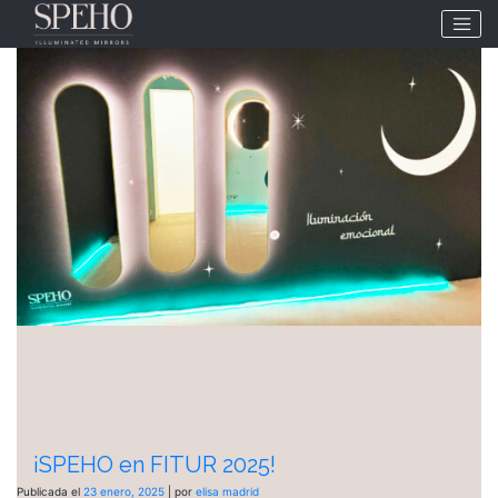
Etiqueta:
FITUR 2025
¡SPEHO en FITUR 2025!
Publicada el
23 enero, 2025
|
por
elisa madrid