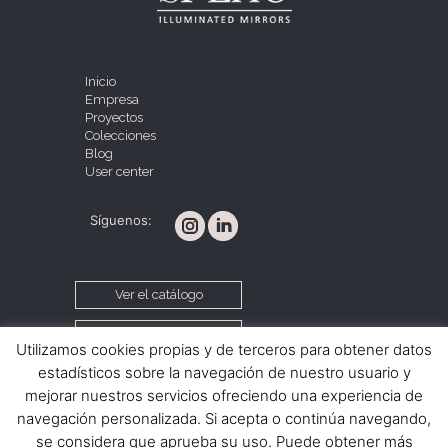
Inicio
Empresa
Proyectos
Colecciones
Blog
User center
Síguenos:
Ver el catálogo
Contacta con nosotros
Utilizamos cookies propias y de terceros para obtener datos
estadísticos sobre la navegación de nuestro usuario y
mejorar nuestros servicios ofreciendo una experiencia de
Política de cookies
Aviso legal
navegación personalizada. Si acepta o continúa navegando,
Condiciones de venta
se considera que aprueba su uso. Puede obtener más