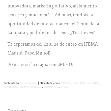
innovadora, marketing olfativo, aislamiento
acústico y mucho más. Además, tendrás la
oportunidad de interactuar con el Genio de la
Lámpara y pedirle tus deseos… ¿Te atreves?
Te esperamos del 22 al 24 de enero en IFEMA
Madrid, Pabellón 10B.
¡Ven a vivir la magia con SPEHO!
Publicada en
Sin categorizar
|
Etiquetada como
ESPEJOS
,
ESPEJOSILUMINADOS
,
FITUR 2025
,
ILUMINACIÓN
,
LED
,
LUMINARIAS
,
SPEHO