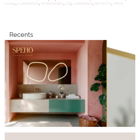
hoteles
,
ILUMINACIÓN
,
INTERIORISMO
,
LED
,
LUMINARIAS
,
PROYECTO
,
SPEHO
Recents