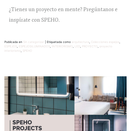
¿Tienes un proyecto en mente? Pregúntanos e
inspírate con SPEHO.
Publicada en
Sin categorizar
|
Etiquetada como
arquitectura
,
Colecciones espejos
,
ESPEJOS
,
ESPEJOSILUMINADOS
,
INTERIORISMO
,
LED
,
PROYECTO
,
proyecto
interiorismo
,
SPEHO