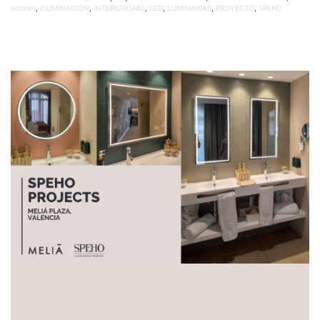
hoteles
,
ILUMINACIÓN
,
INTERIORISMO
,
LED
,
LUMINARIAS
,
PROYECTO
,
SPEHO