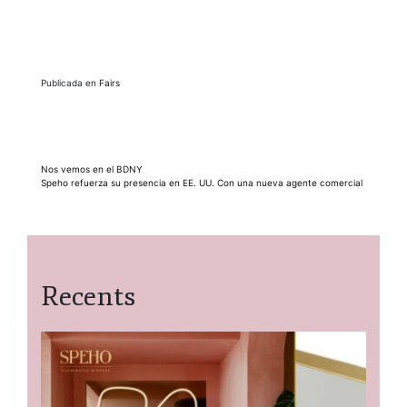
Publicada en
Fairs
Navegación
Nos vemos en el BDNY
Speho refuerza su presencia en EE. UU. Con una nueva agente comercial
de
entradas
Recents