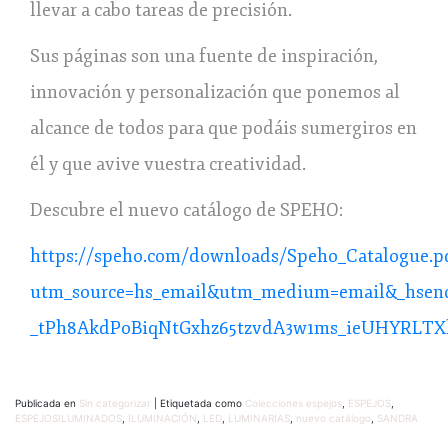
llevar a cabo tareas de precisión.
Sus páginas son una fuente de inspiración,
innovación y personalización que ponemos al
alcance de todos para que podáis sumergiros en
él y que avive vuestra creatividad.
Descubre el nuevo catálogo de SPEHO:
https://speho.com/downloads/Speho_Catalogue.p
utm_source=hs_email&utm_medium=email&_hsen
_tPh8AkdPoBiqNtGxhz65tzvdA3w1ms_ieUHYRLTX
Publicada en
Sin categorizar
|
Etiquetada como
Colecciones espejos
,
ESPEJOS
,
ESPEJOSILUMINADOS
,
ILUMINACIÓN
,
LED
,
LUMINARIAS
,
nuevo catálogo
,
SANDRA