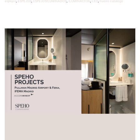
espejos
,
ESPEJOS
,
ESPEJOSILUMINADOS
,
ILUMINACIÓN
,
LED
,
nuevo catálogo