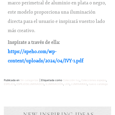
marco perimetral de aluminio en plata o negro,
este modelo proporciona una iluminación
directa para el usuario e inspirará vuestro lado
más creativo.
Inspírate a través de ella:
https://speho.com/wp-
content/uploads/2024/04/IVY-1.pdf
Publicada en
Sin categorizar
|
Etiquetada como
Colección Ivy
,
Colecciones espejos
,
ESPEJOS
,
ESPEJOSILUMINADOS
,
ILUMINACIÓN
,
LED
,
LUMINARIAS
,
nuevo catálogo